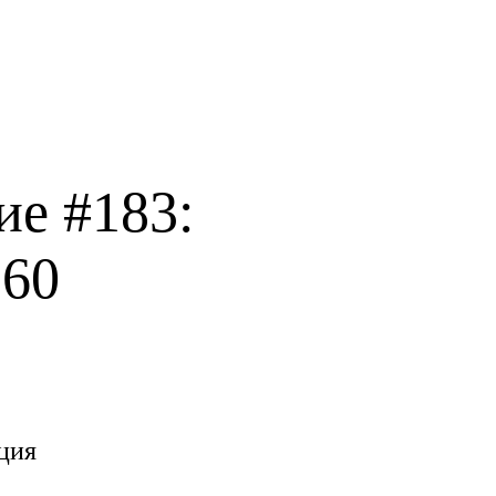
ие #183:
 60
ция