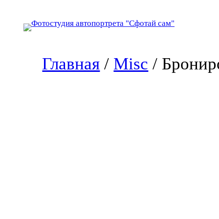
Перейти
к
содержимому
Главная
/
Misc
/ Бронир