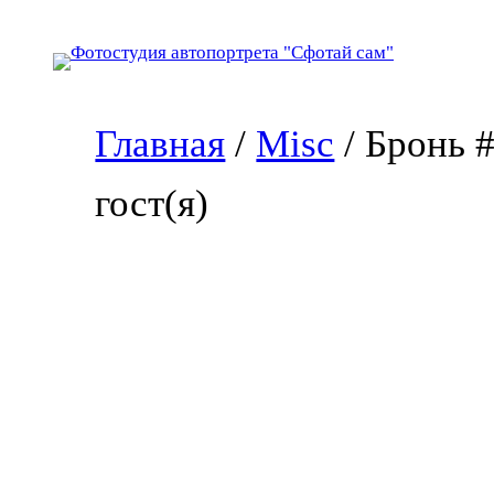
Перейти
к
содержимому
Главная
/
Misc
/ Бронь 
гост(я)