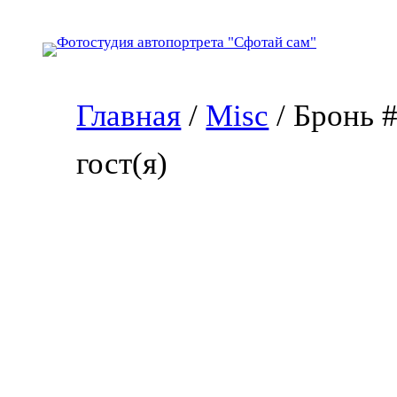
Перейти
к
содержимому
Главная
/
Misc
/ Бронь 
гост(я)