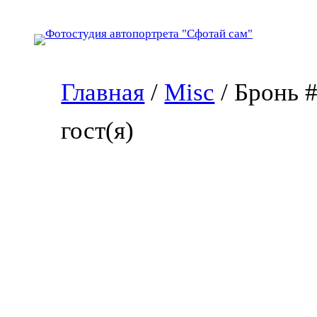
Перейти
к
содержимому
Главная
/
Misc
/ Бронь 
гост(я)