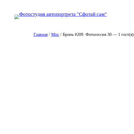
Перейти
к
содержимому
Главная
/
Misc
/ Бронь #209: Фотосессия 30 — 1 гост(я)