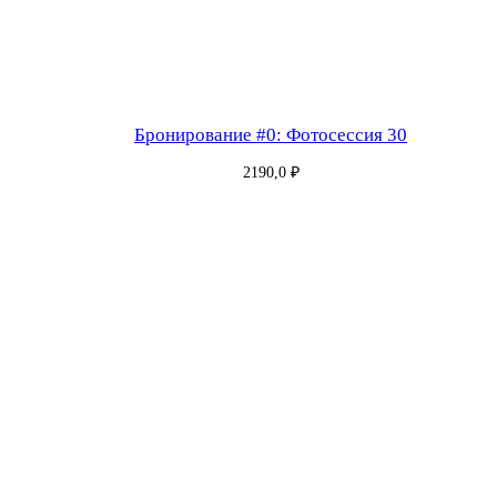
и
я
3
0
—
Бронирование #0: Фотосессия 30
1
2190,0
₽
г
о
с
т
(
я
)