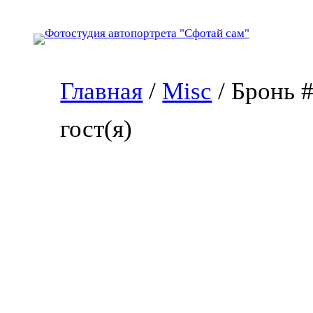
Перейти
к
содержимому
Главная
/
Misc
/ Бронь 
гост(я)