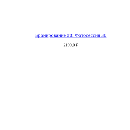
и
я
3
0
—
Бронирование #0: Фотосессия 30
1
2190,0
₽
г
о
с
т
(
я
)