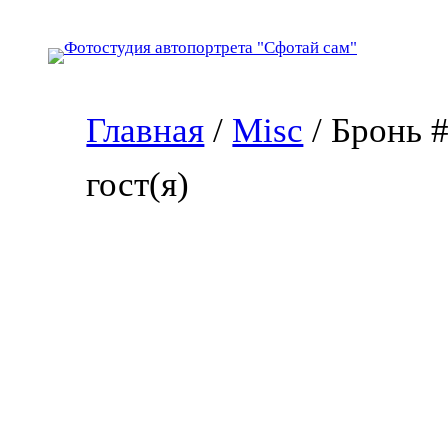
Перейти
к
содержимому
Главная
/
Misc
/ Бронь 
гост(я)