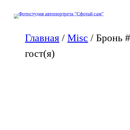
Перейти
к
содержимому
Главная
/
Misc
/ Бронь 
гост(я)