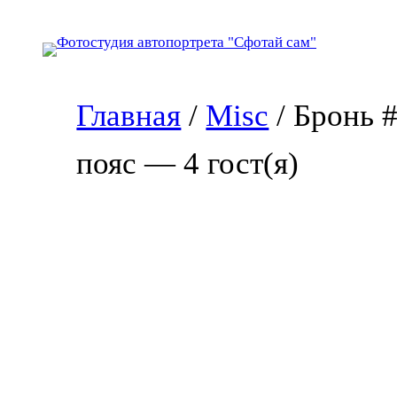
Перейти
к
содержимому
Главная
/
Misc
/ Бронь 
пояс — 4 гост(я)