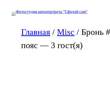
Перейти
к
содержимому
Главная
/
Misc
/ Бронь 
пояс — 3 гост(я)