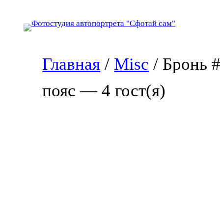
Перейти
к
содержимому
Главная
/
Misc
/ Бронь 
пояс — 4 гост(я)