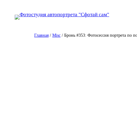
Перейти
к
содержимому
Главная
/
Misc
/ Бронь #353: Фотосессия портрета по п