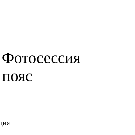
 Фотосессия
 пояс
ция