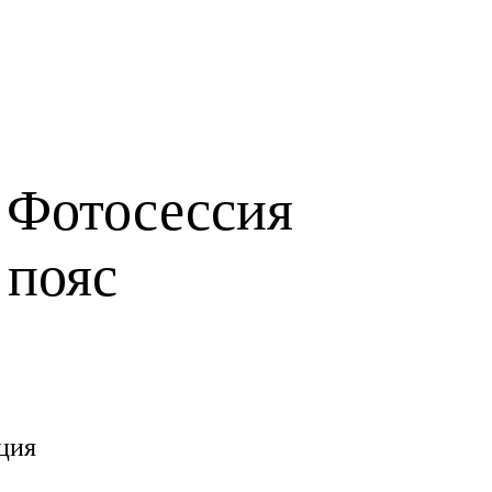
 Фотосессия
 пояс
ция