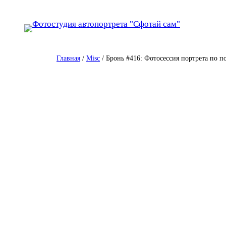
Перейти
к
содержимому
Главная
/
Misc
/ Бронь #416: Фотосессия портрета по п