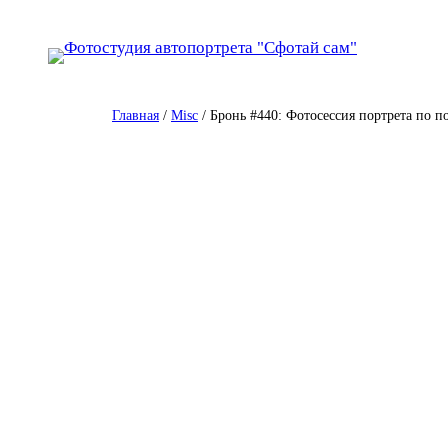
Перейти
к
содержимому
Главная
/
Misc
/ Бронь #440: Фотосессия портрета по п