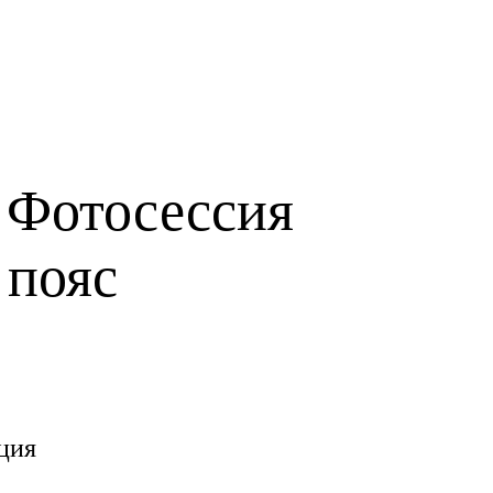
 Фотосессия
 пояс
ция