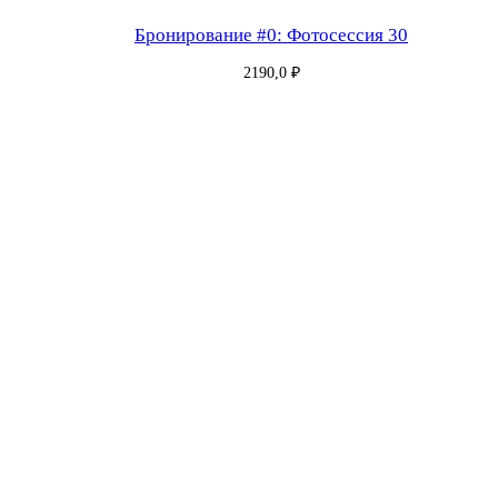
Бронирование #0: Фотосессия 30
2190,0
₽
Бронирование #181: Фотосессия 30