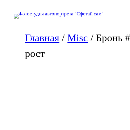
Перейти
к
содержимому
Главная
/
Misc
/ Бронь 
рост