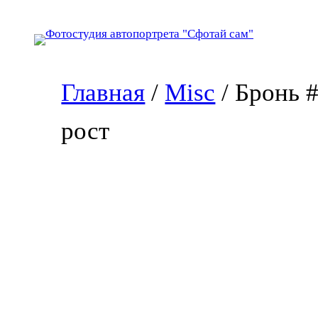
Перейти
к
содержимому
Главная
/
Misc
/ Бронь 
рост