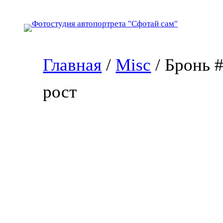
Перейти
к
содержимому
Главная
/
Misc
/ Бронь 
рост