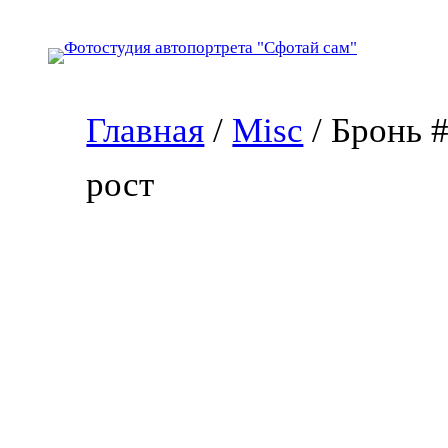
Перейти
к
содержимому
Главная
/
Misc
/ Бронь 
рост