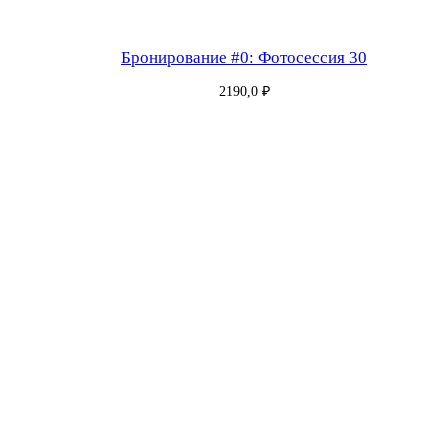
Бронирование #0: Фотосессия 30
2190,0
₽
Бронирование #181: Фотосессия 30