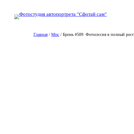
Перейти
к
содержимому
Главная
/
Misc
/ Бронь #509: Фотосессия в полный рост