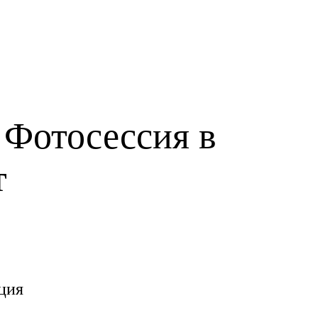
 Фотосессия в
т
ция