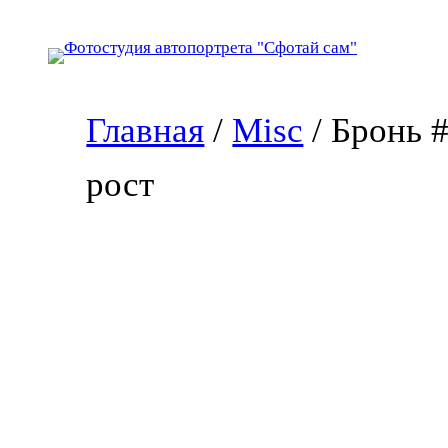
Перейти
к
содержимому
Главная
/
Misc
/ Бронь 
рост