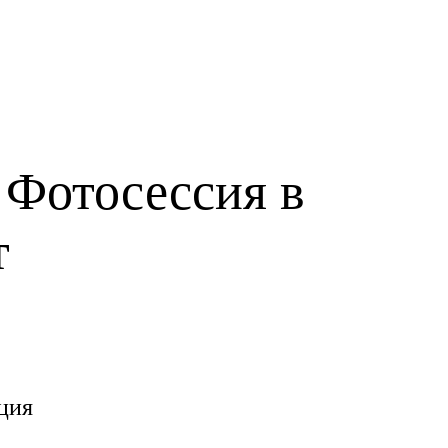
 Фотосессия в
т
ция