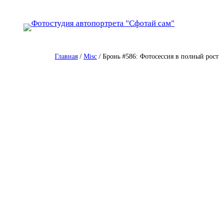
Перейти
к
содержимому
Главная
/
Misc
/ Бронь #586: Фотосессия в полный рост