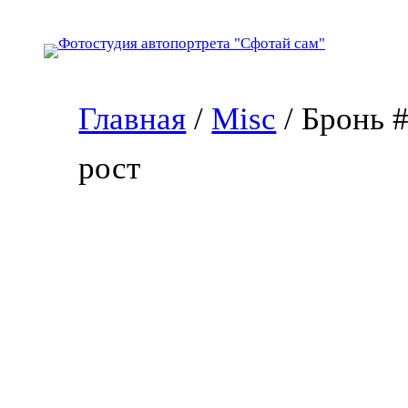
Перейти
к
содержимому
Главная
/
Misc
/ Бронь 
рост