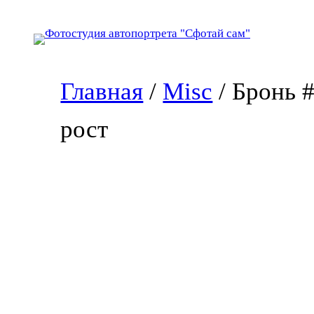
Перейти
к
содержимому
Главная
/
Misc
/ Бронь 
рост