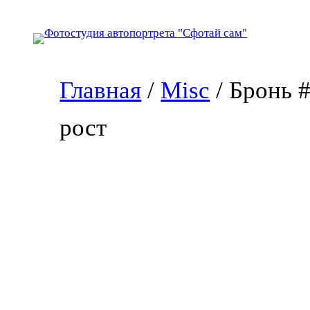
Перейти
к
содержимому
Главная
/
Misc
/ Бронь 
рост