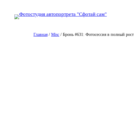
Перейти
к
содержимому
Главная
/
Misc
/ Бронь #631: Фотосессия в полный рост