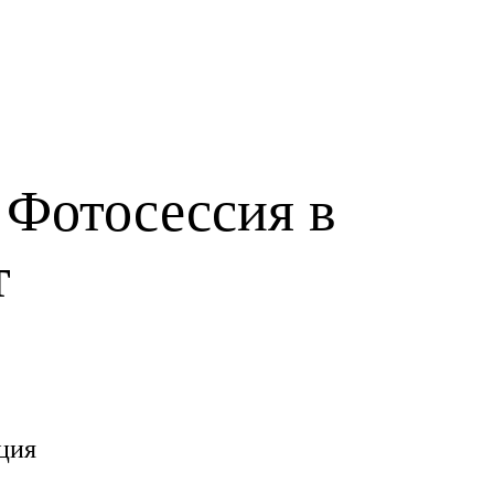
 Фотосессия в
т
ция