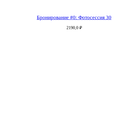
Бронирование #0: Фотосессия 30
2190,0
₽
Бронирование #181: Фотосессия 30