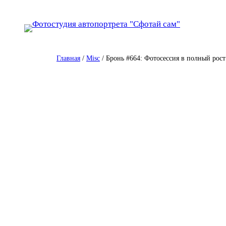
Перейти
к
содержимому
Главная
/
Misc
/ Бронь #664: Фотосессия в полный рост