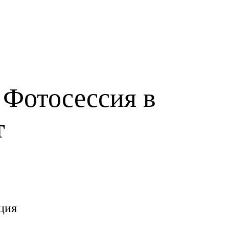
 Фотосессия в
т
ция