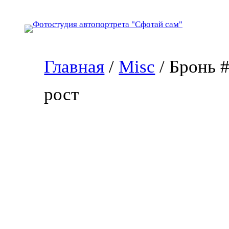
Перейти
к
содержимому
Главная
/
Misc
/ Бронь 
рост