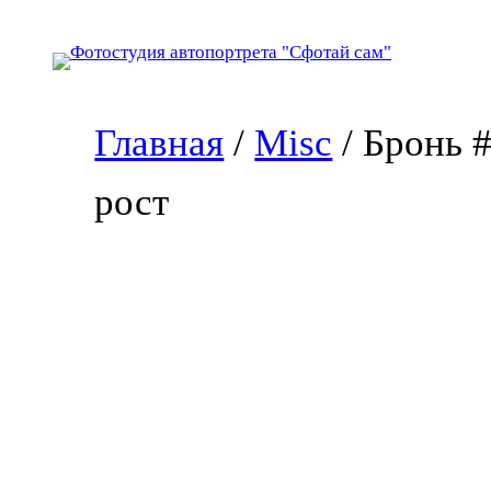
Перейти
к
содержимому
Главная
/
Misc
/ Бронь 
рост