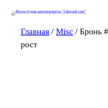
Перейти
к
содержимому
Главная
/
Misc
/ Бронь 
рост