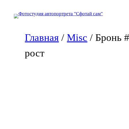
Перейти
к
содержимому
Главная
/
Misc
/ Бронь 
рост