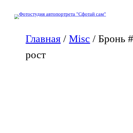
Перейти
к
содержимому
Главная
/
Misc
/ Бронь 
рост