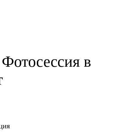
 Фотосессия в
т
ция