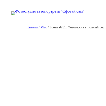
Перейти
к
содержимому
Главная
/
Misc
/ Бронь #751: Фотосессия в полный рост