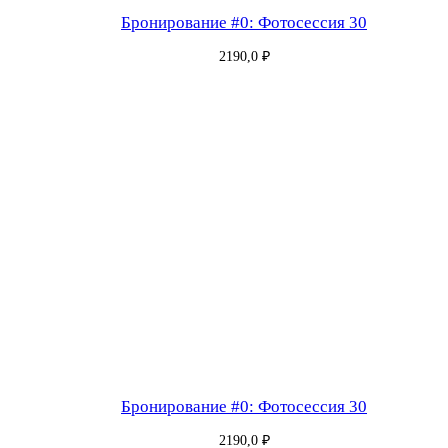
и
Бронирование #0: Фотосессия 30
я
2190,0
₽
в
п
о
л
н
ы
й
р
о
с
т
Бронирование #0: Фотосессия 30
2190,0
₽