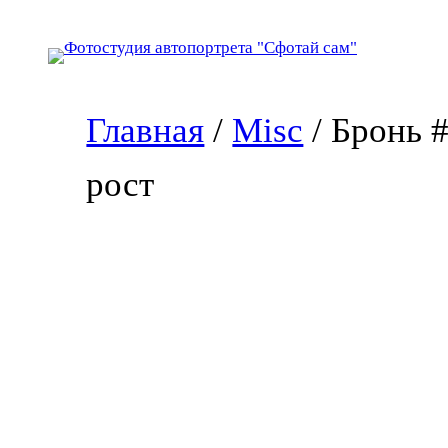
Перейти
к
содержимому
Главная
/
Misc
/ Бронь 
рост