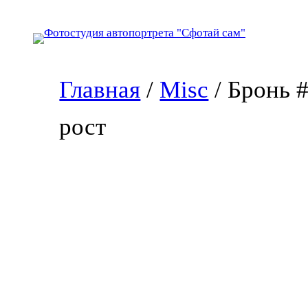
Перейти
к
содержимому
Главная
/
Misc
/ Бронь 
рост