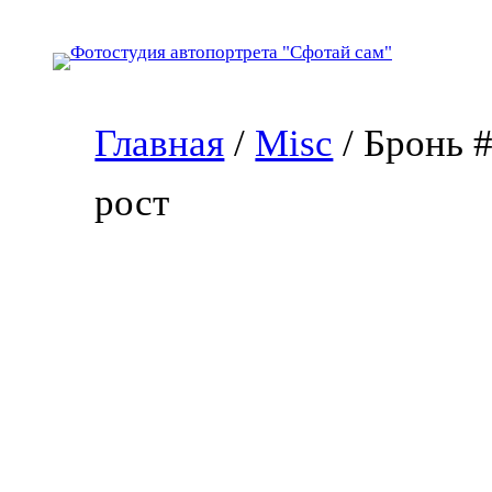
Перейти
к
содержимому
Главная
/
Misc
/ Бронь 
рост