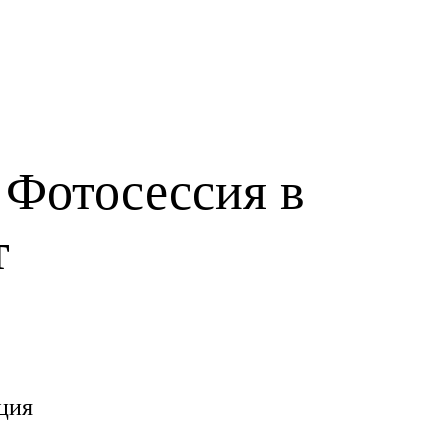
 Фотосессия в
т
ция