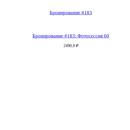
и
я
Бронирование #183
в
п
о
Бронирование #183: Фотосессия 60
л
2490,0
₽
н
ы
й
р
о
с
т