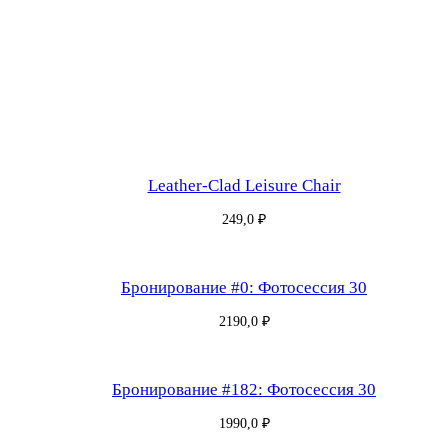
р
о
н
ь
#
8
5
Leather-Clad Leisure Chair
0
:
249,0
₽
Ф
о
Бронирование #0: Фотосессия 30
т
о
2190,0
₽
с
е
Бронирование #182: Фотосессия 30
с
1990,0
₽
с