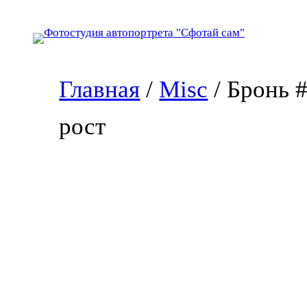
Перейти
к
содержимому
Главная
/
Misc
/ Бронь 
рост