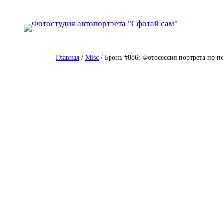
Перейти
к
содержимому
Главная
/
Misc
/ Бронь #886: Фотосессия портрета по п