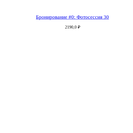
Бронирование #0: Фотосессия 30
2190,0
₽
Бронирование #181: Фотосессия 30