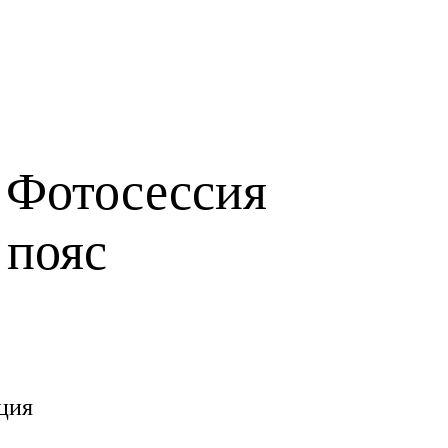
 Фотосессия
 пояс
ция