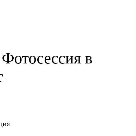
 Фотосессия в
т
ция