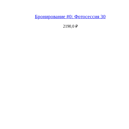
Бронирование #0: Фотосессия 30
2190,0
₽
Бронирование #181: Фотосессия 30