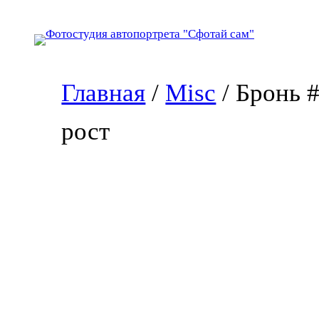
Перейти
к
содержимому
Главная
/
Misc
/ Бронь 
рост