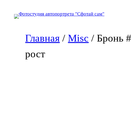
Перейти
к
содержимому
Главная
/
Misc
/ Бронь 
рост