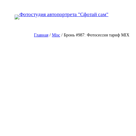
Перейти
к
содержимому
Главная
/
Misc
/ Бронь #987: Фотосессия тариф MIX