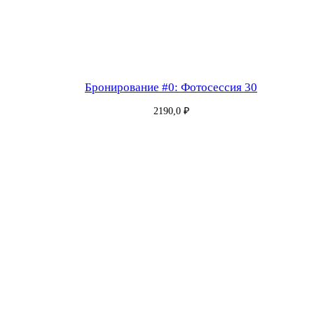
и
я
т
а
р
Бронирование #0: Фотосессия 30
и
2190,0
₽
ф
M
I
X