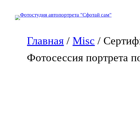
Перейти
к
содержимому
Главная
/
Misc
/ Сертиф
Фотосессия портрета по