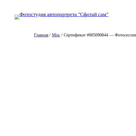
Перейти
к
содержимому
Главная
/
Misc
/ Сертификат #005090844 — Фотосессия 