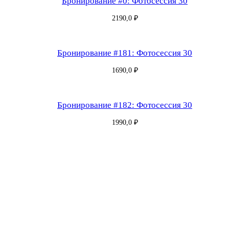
Бронирование #0: Фотосессия 30
0
2190,0
₽
8
4
4
Бронирование #181: Фотосессия 30
—
1690,0
₽
Ф
о
т
Бронирование #182: Фотосессия 30
о
1990,0
₽
с
е
с
с
и
я
в
п