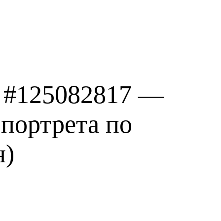
 #125082817 —
портрета по
н)