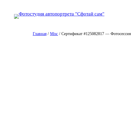
Перейти
к
содержимому
Главная
/
Misc
/ Сертификат #125082817 — Фотосессия 