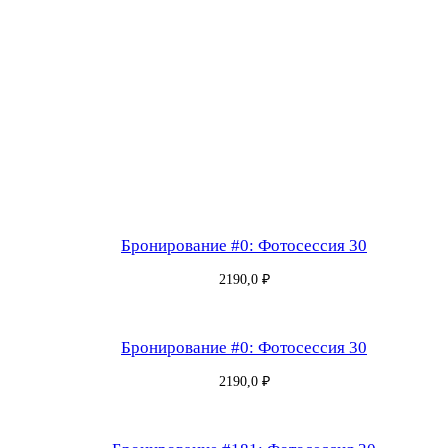
а
С
е
р
т
и
ф
и
к
Бронирование #0: Фотосессия 30
а
т
2190,0
₽
#
1
Бронирование #0: Фотосессия 30
2
5
2190,0
₽
0
8