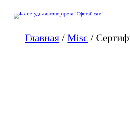
Перейти
к
содержимому
Главная
/
Misc
/ Сертиф