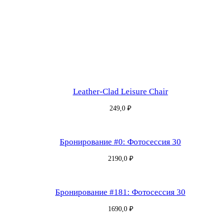
е
р
т
и
ф
и
к
Leather-Clad Leisure Chair
а
т
249,0
₽
#
1
Бронирование #0: Фотосессия 30
4
5
2190,0
₽
0
5
Бронирование #181: Фотосессия 30
2
1690,0
₽
6