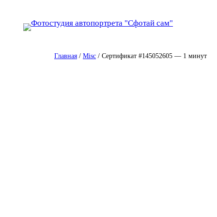
Перейти
к
содержимому
Главная
/
Misc
/ Сертификат #145052605 — 1 минут