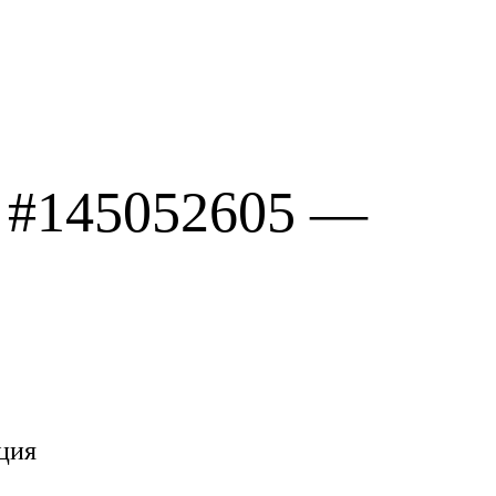
 #145052605 —
ция