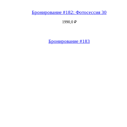
0
5
Бронирование #182: Фотосессия 30
—
1990,0
₽
1
м
и
Бронирование #183
н
у
т