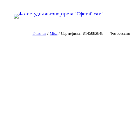
Перейти
к
содержимому
Главная
/
Misc
/ Сертификат #145082848 — Фотосессия 