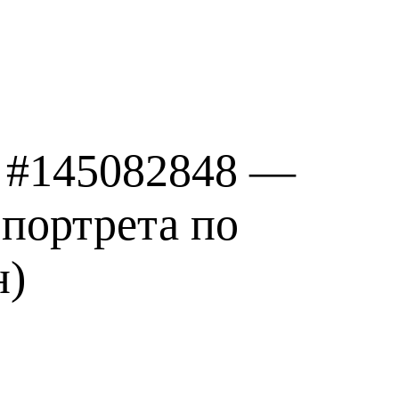
 #145082848 —
портрета по
н)